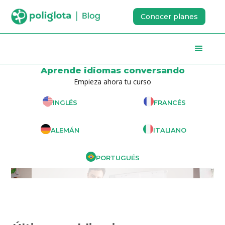
Conocer planes
Aprende idiomas conversando
Empieza ahora tu curso
INGLÉS
FRANCÉS
ALEMÁN
ITALIANO
PORTUGUÉS
Slide 3 of 3.
INGLÉS
3 frases para usar en tus
reuniones en inglés