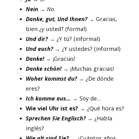
Nein
→ No
Danke, gut, Und Ihnen?
→ Gracias,
bien ¿y usted? (formal)
Und dir?
→ ¿Y tú? (informal)
Und euch?
→ ¿Y ustedes? (informal)
Danke!
→ ¡Gracias!
Danke schön!
→ ¡Muchas gracias!
Woher kommst du?
→ ¿De dónde
eres?
Ich komme aus…
→ Soy de…
Wie viel Uhr ist es?
→ ¿Qué hora es?
Sprechen Sie Englisch?
→ ¿Habla
inglés?
Wie alt sind Sie?
→ ¿Cuántos años