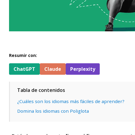
Resumir con:
ChatGPT
Claude
Perplexity
Tabla de contenidos
¿Cuáles son los idiomas más fáciles de aprender?
Domina los idiomas con Poliglota