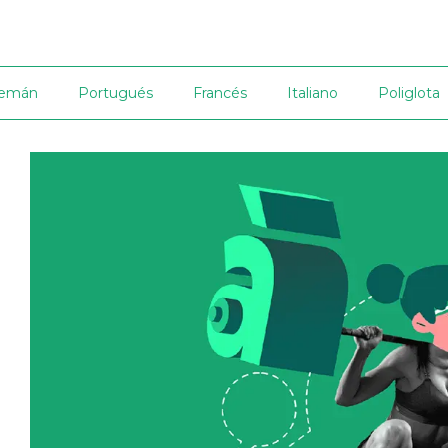
lemán
Portugués
Francés
Italiano
Poliglota