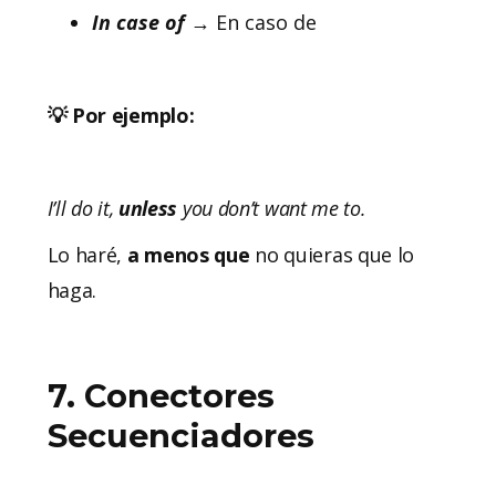
In
case
of
→ En caso de
💡 Por ejemplo:
I’ll do it,
unless
you don’t want me to.
Lo haré,
a menos que
no quieras que lo
haga.
7. Conectores
Secuenciadores