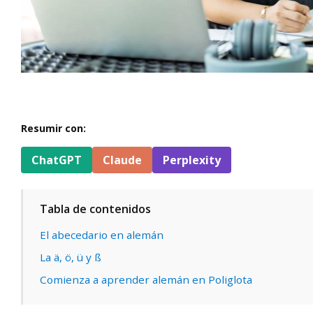
Resumir con:
ChatGPT
Claude
Perplexity
Tabla de contenidos
El abecedario en alemán
La ä, ö, ü y ß
Comienza a aprender alemán en Poliglota