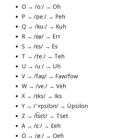
O → /oː/ → Oh
P → /peː/ → Peh
Q → /kuː/ → Kuh
R → /ɛʁ/ → Err
S → /ɛs/ → Es
T → /teː/ → Teh
U → /uː/ → Uh
V → /faʊ̯/ → Faw/fow
W → /veː/ → Veh
X → /ɪks/ → Iks
Y → /ˈʏpsilɔn/ → Üpsilon
Z → /t͡sɛt/ → Tset
Ä → /ɛː/ → Eeh
Ö → /øː/ → Oeh