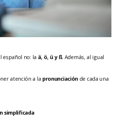
l español no: la
ä, ö, ü y ß
. Además, al igual
ner atención a la
pronunciación
de cada una
 simplificada