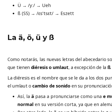
Ü → /yː/ → Ueh
ß (SS) → /ɛs'tsɛt/ → Eszett
La ä, ö, ü y ß
Como notarás, las nuevas letras del abecedario so
que tienen
diéresis o umlaut
, a excepción de la
ß
.
La diéresis es el nombre que se le da a los dos pu
el umlaut o
cambio de sonido
en su pronunciació
Así, la
ä
pasa a pronunciarse como una
e mu
normal
en su versión corta, ya que en alemá