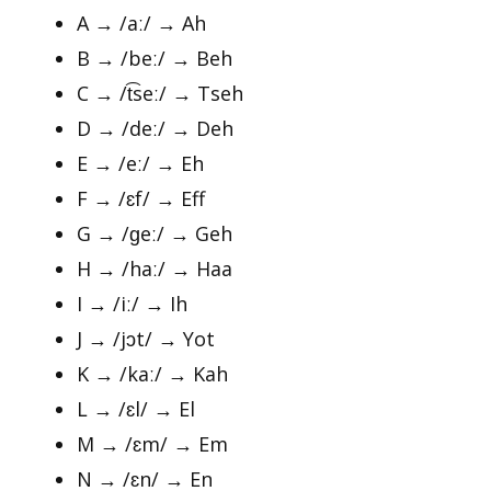
A → /aː/ → Ah
B → /beː/ → Beh
C → /t͡seː/ → Tseh
D → /deː/ → Deh
E → /eː/ → Eh
F → /ɛf/ → Eff
G → /ɡeː/ → Geh
H → /haː/ → Haa
I → /iː/ → Ih
J → /jɔt/ → Yot
K → /kaː/ → Kah
L → /ɛl/ → El
M → /ɛm/ → Em
N → /ɛn/ → En