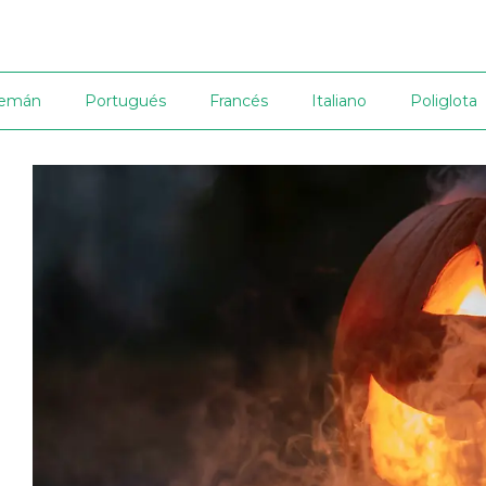
lemán
Portugués
Francés
Italiano
Poliglota